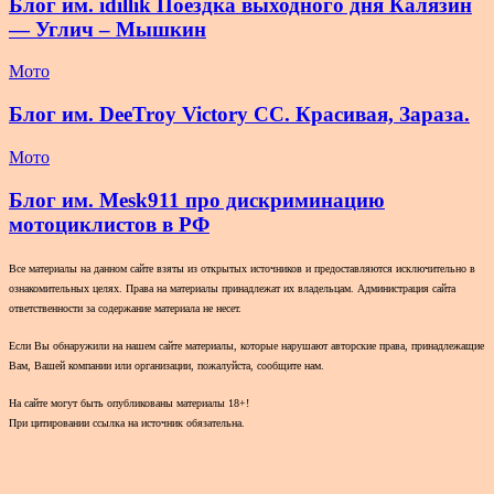
Блог им. idillik Поездка выходного дня Калязин
— Углич – Мышкин
Мото
Блог им. DeeTroy Victory CC. Красивая, Зараза.
Мото
Блог им. Mesk911 про дискриминацию
мотоциклистов в РФ
Все материалы на данном сайте взяты из открытых источников и предоставляются исключительно в
ознакомительных целях. Права на материалы принадлежат их владельцам. Администрация сайта
ответственности за содержание материала не несет.
Если Вы обнаружили на нашем сайте материалы, которые нарушают авторские права, принадлежащие
Вам, Вашей компании или организации, пожалуйста, сообщите нам.
На сайте могут быть опубликованы материалы 18+!
При цитировании ссылка на источник обязательна.