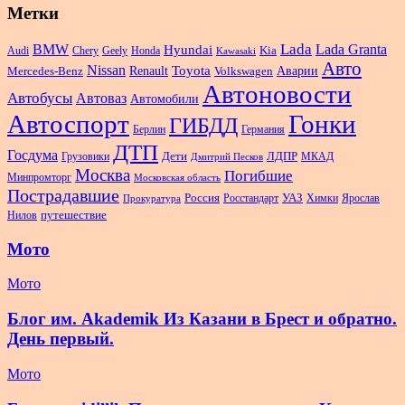
Метки
Lada
BMW
Hyundai
Lada Granta
Audi
Chery
Geely
Honda
Kia
Kawasaki
Авто
Nissan
Renault
Toyota
Аварии
Mercedes-Benz
Volkswagen
Автоновости
Автобусы
Автоваз
Автомобили
Автоспорт
Гонки
ГИБДД
Берлин
Германия
ДТП
Госдума
Дети
Грузовики
ЛДПР
МКАД
Дмитрий Песков
Москва
Погибшие
Минпромторг
Московская область
Пострадавшие
Россия
Росстандарт
УАЗ
Химки
Ярослав
Прокуратура
Нилов
путешествие
Мото
Мото
Блог им. Akademik Из Казани в Брест и обратно.
День первый.
Мото