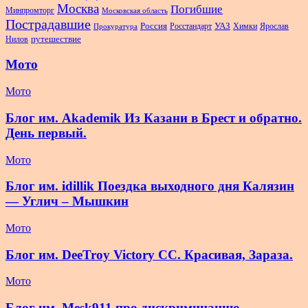
Москва
Погибшие
Минпромторг
Московская область
Пострадавшие
Россия
Росстандарт
УАЗ
Химки
Ярослав
Прокуратура
Нилов
путешествие
Мото
Мото
Блог им. Akademik Из Казани в Брест и обратно.
День первый.
Мото
Блог им. idillik Поездка выходного дня Калязин
— Углич – Мышкин
Мото
Блог им. DeeTroy Victory CC. Красивая, Зараза.
Мото
Блог им. Mesk911 про дискриминацию