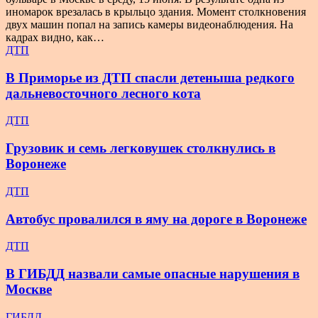
иномарок врезалась в крыльцо здания. Момент столкновения
двух машин попал на запись камеры видеонаблюдения. На
кадрах видно, как…
ДТП
В Приморье из ДТП спасли детеныша редкого
дальневосточного лесного кота
ДТП
Грузовик и семь легковушек столкнулись в
Воронеже
ДТП
Автобус провалился в яму на дороге в Воронеже
ДТП
В ГИБДД назвали самые опасные нарушения в
Москве
ГИБДД