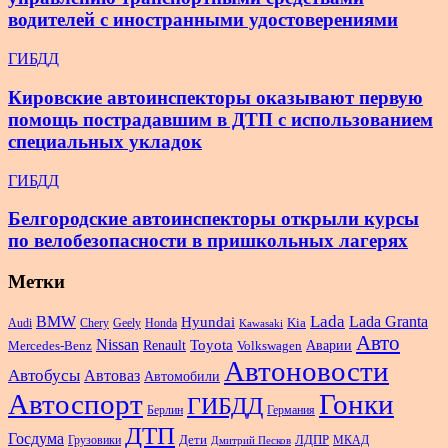
водителей с иностранными удостоверениями
ГИБДД
Кировские автоинспекторы оказывают первую
помощь пострадавшим в ДТП с использованием
специальных укладок
ГИБДД
Белгородские автоинспекторы открыли курсы
по велобезопасности в пришкольных лагерях
Метки
Lada
BMW
Hyundai
Lada Granta
Audi
Chery
Geely
Honda
Kia
Kawasaki
Авто
Nissan
Renault
Toyota
Аварии
Mercedes-Benz
Volkswagen
Автоновости
Автобусы
Автоваз
Автомобили
Автоспорт
Гонки
ГИБДД
Берлин
Германия
ДТП
Госдума
Дети
Грузовики
ЛДПР
МКАД
Дмитрий Песков