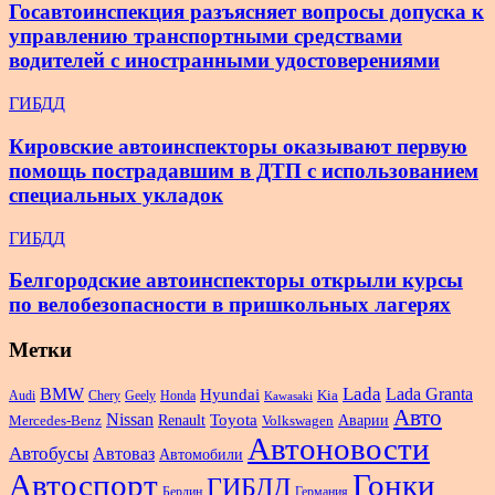
Госавтоинспекция разъясняет вопросы допуска к
управлению транспортными средствами
водителей с иностранными удостоверениями
ГИБДД
Кировские автоинспекторы оказывают первую
помощь пострадавшим в ДТП с использованием
специальных укладок
ГИБДД
Белгородские автоинспекторы открыли курсы
по велобезопасности в пришкольных лагерях
Метки
Lada
BMW
Hyundai
Lada Granta
Audi
Chery
Geely
Honda
Kia
Kawasaki
Авто
Nissan
Renault
Toyota
Аварии
Mercedes-Benz
Volkswagen
Автоновости
Автобусы
Автоваз
Автомобили
Автоспорт
Гонки
ГИБДД
Берлин
Германия