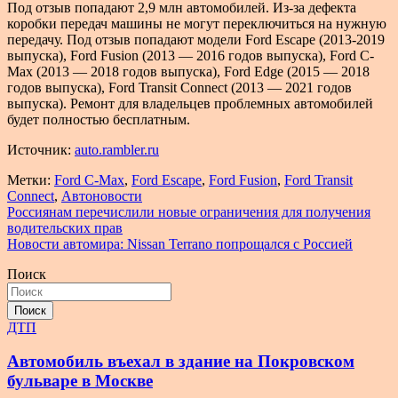
Под отзыв попадают 2,9 млн автомобилей. Из-за дефекта
коробки передач машины не могут переключиться на нужную
передачу. Под отзыв попадают модели Ford Escape (2013-2019
выпуска), Ford Fusion (2013 — 2016 годов выпуска), Ford C-
Max (2013 — 2018 годов выпуска), Ford Edge (2015 — 2018
годов выпуска), Ford Transit Connect (2013 — 2021 годов
выпуска). Ремонт для владельцев проблемных автомобилей
будет полностью бесплатным.
Источник:
auto.rambler.ru
Метки:
Ford C-Max
,
Ford Escape
,
Ford Fusion
,
Ford Transit
Connect
,
Автоновости
Навигация
Россиянам перечислили новые ограничения для получения
водительских прав
по
Новости автомира: Nissan Terrano попрощался с Россией
записям
Поиск
Поиск
ДТП
Автомобиль въехал в здание на Покровском
бульваре в Москве