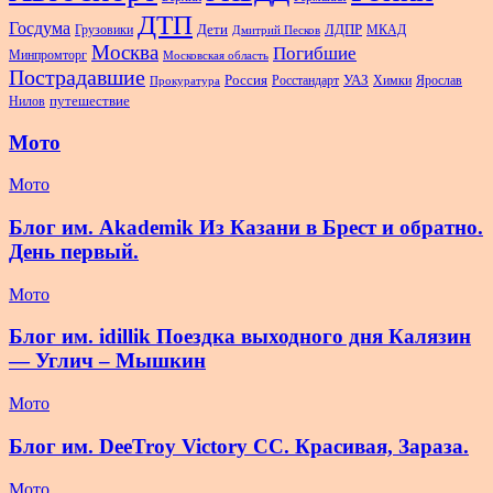
ДТП
Госдума
Дети
Грузовики
ЛДПР
МКАД
Дмитрий Песков
Москва
Погибшие
Минпромторг
Московская область
Пострадавшие
Россия
Росстандарт
УАЗ
Химки
Ярослав
Прокуратура
Нилов
путешествие
Мото
Мото
Блог им. Akademik Из Казани в Брест и обратно.
День первый.
Мото
Блог им. idillik Поездка выходного дня Калязин
— Углич – Мышкин
Мото
Блог им. DeeTroy Victory CC. Красивая, Зараза.
Мото