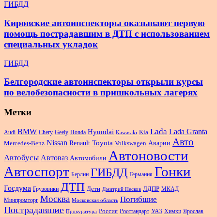
ГИБДД
Кировские автоинспекторы оказывают первую
помощь пострадавшим в ДТП с использованием
специальных укладок
ГИБДД
Белгородские автоинспекторы открыли курсы
по велобезопасности в пришкольных лагерях
Метки
Lada
BMW
Hyundai
Lada Granta
Audi
Chery
Geely
Honda
Kia
Kawasaki
Авто
Nissan
Renault
Toyota
Аварии
Mercedes-Benz
Volkswagen
Автоновости
Автобусы
Автоваз
Автомобили
Автоспорт
Гонки
ГИБДД
Берлин
Германия
ДТП
Госдума
Дети
Грузовики
ЛДПР
МКАД
Дмитрий Песков
Москва
Погибшие
Минпромторг
Московская область
Пострадавшие
Россия
Росстандарт
УАЗ
Химки
Ярослав
Прокуратура