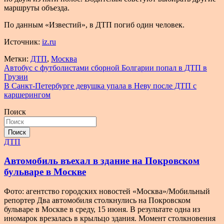
маршруты объезда.
По данным «Известий», в ДТП погиб один человек.
Источник:
iz.ru
Метки:
ДТП
,
Москва
Навигация
Автобус с футболистами сборной Болгарии попал в ДТП в
Грузии
по
В Санкт-Петербурге девушка упала в Неву после ДТП с
записям
каршерингом
Поиск
Поиск
ДТП
Автомобиль въехал в здание на Покровском
бульваре в Москве
Фото: агентство городских новостей «Москва»/Мобильный
репортер Два автомобиля столкнулись на Покровском
бульваре в Москве в среду, 15 июня. В результате одна из
иномарок врезалась в крыльцо здания. Момент столкновения