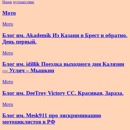
Нилов
путешествие
Мото
Мото
Блог им. Akademik Из Казани в Брест и обратно.
День первый.
Мото
Блог им. idillik Поездка выходного дня Калязин
— Углич – Мышкин
Мото
Блог им. DeeTroy Victory CC. Красивая, Зараза.
Мото
Блог им. Mesk911 про дискриминацию
мотоциклистов в РФ