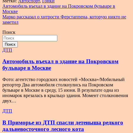
Метки:
Автоспорт
,
Гонки
Навигация
Автомобиль въехал в здание на Покровском бульваре в
Москве
по
Марко рассказал о хитрости Ферстаппена, которую никто не
записям
заметил
Поиск
Поиск
ДТП
Автомобиль въехал в здание на Покровском
бульваре в Москве
Фото: агентство городских новостей «Москва»/Мобильный
репортер Два автомобиля столкнулись на Покровском
бульваре в Москве в среду, 15 июня. В результате одна из
иномарок врезалась в крыльцо здания. Момент столкновения
двух…
ДТП
В Приморье из ДТП спасли детеныша редкого
дальневосточного лесного кота