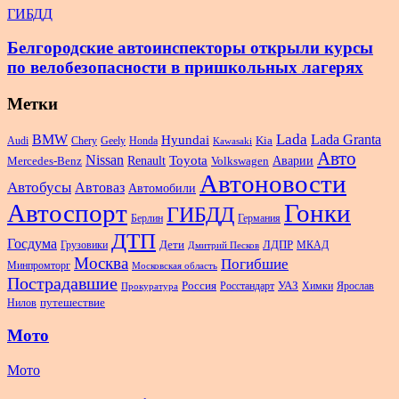
ГИБДД
Белгородские автоинспекторы открыли курсы
по велобезопасности в пришкольных лагерях
Метки
Lada
BMW
Hyundai
Lada Granta
Audi
Chery
Geely
Honda
Kia
Kawasaki
Авто
Nissan
Renault
Toyota
Аварии
Mercedes-Benz
Volkswagen
Автоновости
Автобусы
Автоваз
Автомобили
Автоспорт
Гонки
ГИБДД
Берлин
Германия
ДТП
Госдума
Дети
Грузовики
ЛДПР
МКАД
Дмитрий Песков
Москва
Погибшие
Минпромторг
Московская область
Пострадавшие
Россия
Росстандарт
УАЗ
Химки
Ярослав
Прокуратура
Нилов
путешествие
Мото
Мото