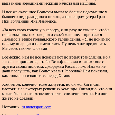
вызванной аэродинамическими качествами машины.
И все же сказанное Вольфом вызвало больше недоумение у
бывшего нидерландского пилота, а ныне промоутера Гран
При Голландии Яна Ламмерса.
«За всю свою гоночную карьеру, я ни разу не слышал, чтобы
глава команды так говорил о своей машине, – признался
Ламмерс в эфире голландского телевидения. – Я не понимаю,
почему пиарщики не вмешались. Ну нельзя же продвигать
Mercedes такими словами!
Возможно, нам не все показывают во время трансляций, но я
также не припомню, чтобы Вольф говорил в таком тоне с
другим своим пилотом, Джорджем Расселллом. Нам же не
дали послушать, как Вольф хвалит Расселла? Нам показали,
как только он извиняется перед Хэмом.
Хэмилтон, конечно, тоже жалуется, но он мог бы и сам
настоять на некоторых решениях команды. Очевидно, что они
могли бы снизить козление за счет снижения темпа. Но они
же это не сделали».
Источник:
ru.motorsport.com